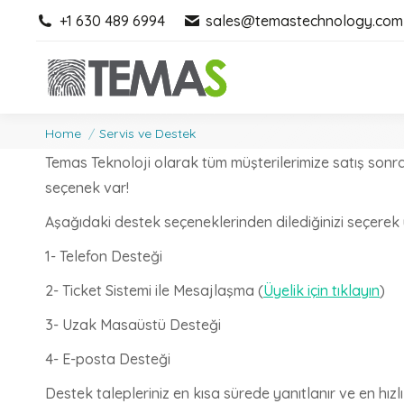
+1 630 489 6994
+1 630 489 6994
sales@temastechnology.com
sales@temastechnology.com
You are here:
Home
Servis ve Destek
Temas Teknoloji olarak tüm müşterilerimize satış sonras
seçenek var!
Aşağıdaki destek seçeneklerinden dilediğinizi seçerek 
1- Telefon Desteği
2- Ticket Sistemi ile Mesajlaşma (
Üyelik için tıklayın
)
3- Uzak Masaüstü Desteği
4- E-posta Desteği
Destek talepleriniz en kısa sürede yanıtlanır ve en hızlı