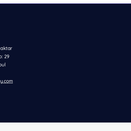
raktar
o: 29
bul
gy.com