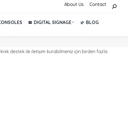
About Us
About Us
Contact
Contact
Search:
Search:
CONSOLES
DIGITAL SIGNAGE
BLOG
CONSOLES
DIGITAL SIGNAGE
BLOG
ik destek ile iletişim kurabilmeniz için birden fazla