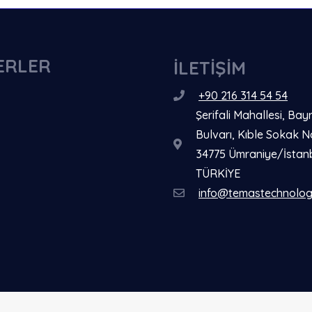
ERLER
İLETİŞİM
+90 216 314 54 54
Şerifali Mahallesi, Bay
Bulvarı, Kıble Sokak N
34775 Ümraniye/İstan
TÜRKİYE
info@temastechnolo